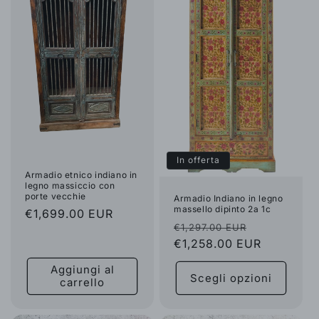
In offerta
Armadio etnico indiano in
legno massiccio con
porte vecchie
Armadio Indiano in legno
massello dipinto 2a 1c
Prezzo
€1,699.00 EUR
Prezzo
Prezzo
€1,297.00 EUR
di
di
€1,258.00 EUR
scontato
listino
listino
Aggiungi al
Scegli opzioni
carrello