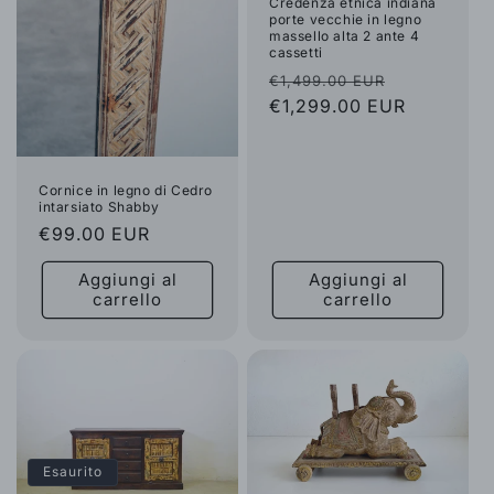
Credenza etnica indiana
porte vecchie in legno
massello alta 2 ante 4
cassetti
Prezzo
Prezzo
€1,499.00 EUR
di
€1,299.00 EUR
scontato
listino
Cornice in legno di Cedro
intarsiato Shabby
Prezzo
€99.00 EUR
di
Aggiungi al
Aggiungi al
listino
carrello
carrello
Esaurito