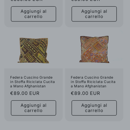
di
di
Aggiungi al
Aggiungi al
listino
listino
carrello
carrello
Federa Cuscino Grande
Federa Cuscino Grande
in Stoffa Riciclata Cucita
in Stoffa Riciclata Cucita
a Mano Afghanistan
a Mano Afghanistan
Prezzo
€89.00 EUR
Prezzo
€89.00 EUR
di
di
Aggiungi al
Aggiungi al
listino
listino
carrello
carrello