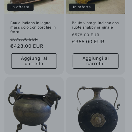
In offerta
In offerta
Baule indiano in legno
Baule vintage indiano con
massiccio con borchie in
ruote shabby originale
ferro
Prezzo
Prezzo
€578.00 EUR
Prezzo
Prezzo
€678.00 EUR
di
€355.00 EUR
scontato
di
€428.00 EUR
scontato
listino
listino
Aggiungi al
Aggiungi al
carrello
carrello