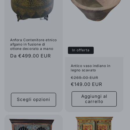
o
n
e
:
Anfora Contenitore etnico
afgano in fusione di
ottone decorato a mano
In offerta
Prezzo
Da €499.00 EUR
di
Antico vaso indiano in
listino
legno scavato
Prezzo
Prezzo
€269.00 EUR
di
€149.00 EUR
scontato
listino
Aggiungi al
Scegli opzioni
carrello