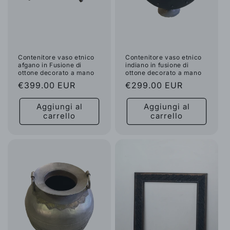
Contenitore vaso etnico
Contenitore vaso etnico
afgano in Fusione di
indiano in fusione di
ottone decorato a mano
ottone decorato a mano
Prezzo
€399.00 EUR
Prezzo
€299.00 EUR
di
di
Aggiungi al
Aggiungi al
listino
listino
carrello
carrello