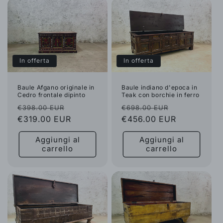
In offerta
In offerta
Baule Afgano originale in
Baule indiano d'epoca in
Cedro frontale dipinto
Teak con borchie in ferro
Prezzo
Prezzo
Prezzo
Prezzo
€398.00 EUR
€698.00 EUR
di
€319.00 EUR
scontato
di
€456.00 EUR
scontato
listino
listino
Aggiungi al
Aggiungi al
carrello
carrello