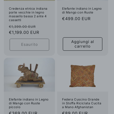
Elefante indiano in Legno
Credenza etnica indiana
di Mango con Ruote
porte vecchie in legno
massello bassa 2 ante 4
Prezzo
€499.00 EUR
cassetti
di
Prezzo
Prezzo
€1,399.00 EUR
listino
di
€1,199.00 EUR
scontato
listino
Aggiungi al
Esaurito
carrello
Elefante indiano in Legno
Federa Cuscino Grande
di Mango con Ruote
in Stoffa Riciclata Cucita
piccolo
a Mano Afghanistan
Prezzo
€369.00 EUR
Prezzo
€89.00 EUR