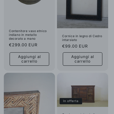
Contenitore vaso etnico
indiano in metallo
Cornice in legno di Cedro
decorato a mano
intarsiato
Prezzo
€299.00 EUR
Prezzo
€99.00 EUR
di
di
Aggiungi al
Aggiungi al
listino
listino
carrello
carrello
In offerta