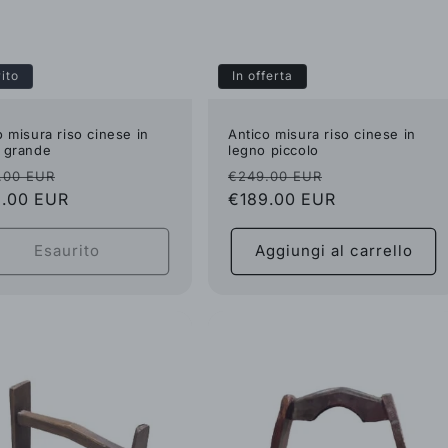
ito
In offerta
o misura riso cinese in
Antico misura riso cinese in
 grande
legno piccolo
zzo
Prezzo
Prezzo
Prezzo
.00 EUR
€249.00 EUR
9.00 EUR
scontato
di
€189.00 EUR
scontato
no
listino
Esaurito
Aggiungi al carrello