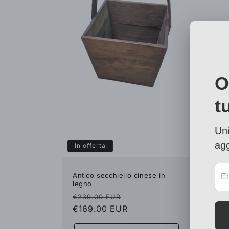
In offerta
In of
Antico secchiello cinese in
Antic
legno
origi
Prezzo
Prezzo
Pre
€239.00 EUR
€229
di
€169.00 EUR
scontato
di
€159
listino
listi