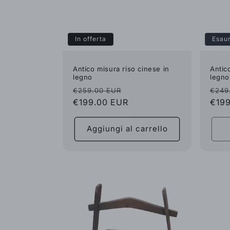
In offerta
Esaur
Antico misura riso cinese in
Antic
legno
legno
Prezzo
Prezzo
Pre
€259.00 EUR
€249
di
€199.00 EUR
scontato
di
€19
listino
listi
Aggiungi al carrello