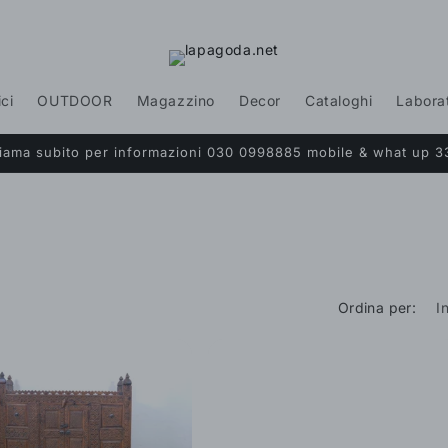
ici
OUTDOOR
Magazzino
Decor
Cataloghi
Labora
Chiama subito per informazioni 030 0998885 mobile & what up 3
Ordina per: