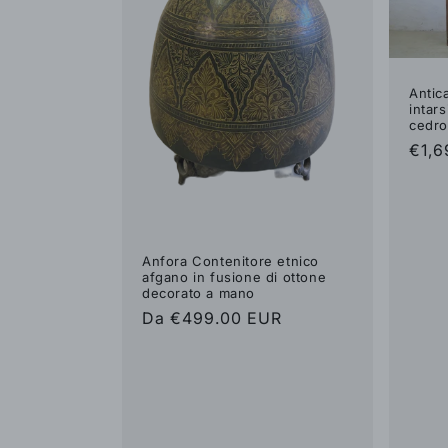
z
i
Antic
intar
o
cedro
Pre
€1,6
di
n
listi
e
Anfora Contenitore etnico
afgano in fusione di ottone
:
decorato a mano
Prezzo
Da €499.00 EUR
di
listino