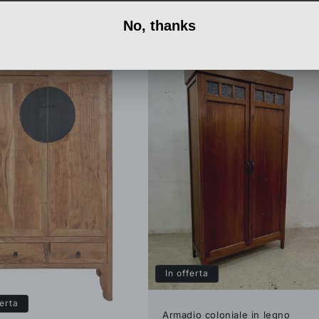
ggiungi al carrello
Aggiungi al carrello
In offerta
ferta
Armadio coloniale in legno