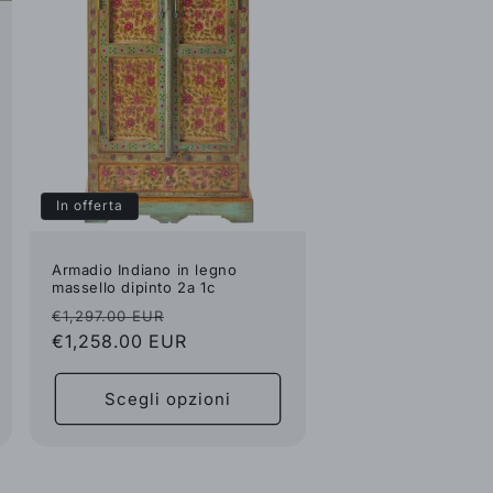
In offerta
Armadio Indiano in legno
massello dipinto 2a 1c
Prezzo
Prezzo
€1,297.00 EUR
di
€1,258.00 EUR
scontato
listino
Scegli opzioni