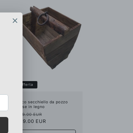
In offerta
Antico secchiello da pozzo
cinese in legno
Prezzo
Prezzo
€299.00 EUR
di
€169.00 EUR
scontato
listino