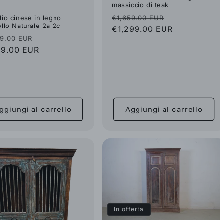
massiccio di teak
Prezzo
Prezzo
io cinese in legno
€1,659.00 EUR
llo Naturale 2a 2c
di
€1,299.00 EUR
scontato
zzo
Prezzo
99.00 EUR
listino
99.00 EUR
scontato
no
ggiungi al carrello
Aggiungi al carrello
In offerta