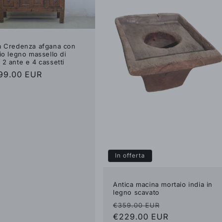
a Credenza afgana con
sio legno massello di
 2 ante e 4 cassetti
zzo
99.00 EUR
no
In offerta
Antica macina mortaio india in
legno scavato
Prezzo
Prezzo
€359.00 EUR
di
€229.00 EUR
scontato