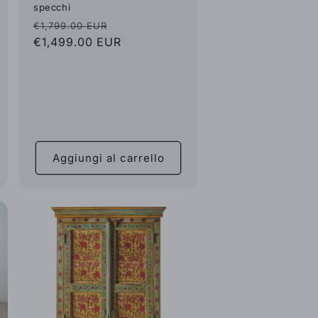
specchi
Prezzo
Prezzo
€1,799.00 EUR
di
€1,499.00 EUR
scontato
listino
Aggiungi al carrello