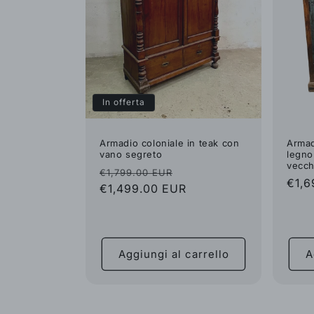
In offerta
Armadio coloniale in teak con
Armad
vano segreto
legno
vecch
Prezzo
Prezzo
€1,799.00 EUR
Pre
€1,6
di
€1,499.00 EUR
scontato
di
listino
listi
Aggiungi al carrello
A