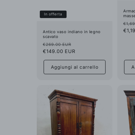
Armad
In offerta
masse
Pre
€1,6
di
€1,1
Antico vaso indiano in legno
scavato
listi
Prezzo
Prezzo
€269.00 EUR
di
€149.00 EUR
scontato
listino
Aggiungi al carrello
A