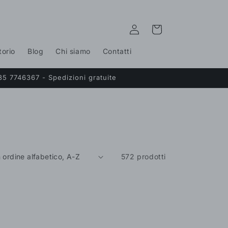
Accedi
Carrello
torio
Blog
Chi siamo
Contatti
35 7746367 - Spedizioni gratuite
572 prodotti