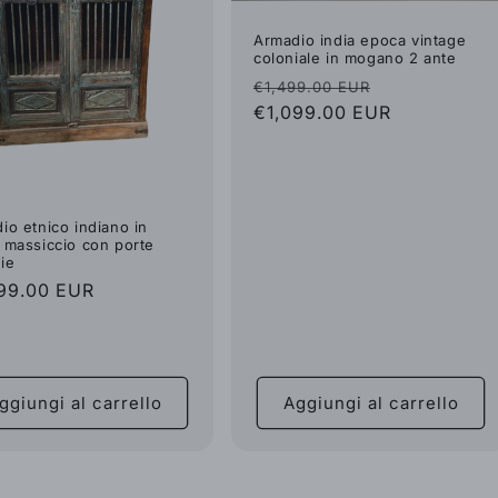
Armadio india epoca vintage
coloniale in mogano 2 ante
Prezzo
Prezzo
€1,499.00 EUR
di
€1,099.00 EUR
scontato
listino
io etnico indiano in
 massiccio con porte
ie
zzo
99.00 EUR
no
ggiungi al carrello
Aggiungi al carrello