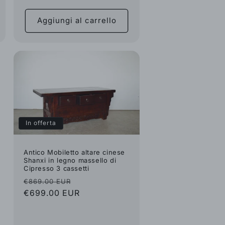
listino
Aggiungi al carrello
In offerta
Antico Mobiletto altare cinese
Shanxi in legno massello di
Cipresso 3 cassetti
Prezzo
Prezzo
€869.00 EUR
di
€699.00 EUR
scontato
listino