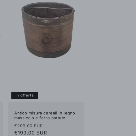
In offerta
Antico misura cereali in legno
massiccio e ferro battuto
Prezzo
Prezzo
€299.00 EUR
di
€199.00 EUR
scontato