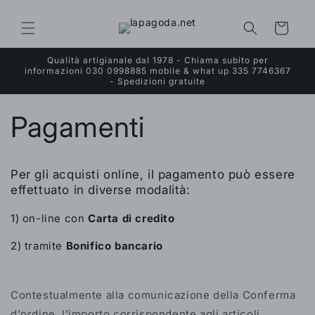
Vai
direttamente
ai contenuti
Carrello
Qualità artigianale dal 1978 - Chiama subito per
informazioni 030 0998885 mobile & what up 335 7746367
- Spedizioni gratuite
Pagamenti
Per gli acquisti online, il pagamento può essere
effettuato in diverse modalità:
1) on-line con
Carta di credito
2) tramite
Bonifico bancario
Contestualmente alla comunicazione della Conferma
d'ordine, l'importo corrispondente agli articoli