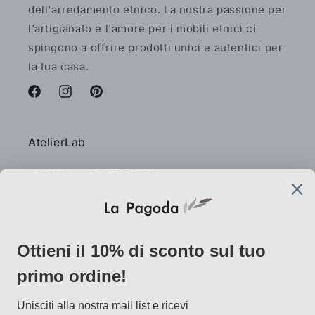
dell'arredamento etnico. La nostra passione per
l'artigianato e l'amore per i mobili etnici ci
spingono a offrire prodotti unici e autentici per
la tua casa.
Facebook
Instagram
Pinterest
AtelierLab
via Vallazze 7, 20131 Milano
info@lapagoda.net
Tel. 030 0998885
Mobile & what up 335 7746367