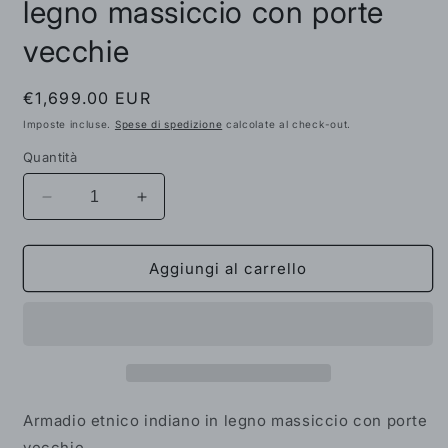
legno massiccio con porte
vecchie
Prezzo
€1,699.00 EUR
di
Imposte incluse.
Spese di spedizione
calcolate al check-out.
listino
Quantità
Diminuisci
Aumenta
quantità
quantità
per
per
Armadio
Armadio
Aggiungi al carrello
etnico
etnico
indiano
indiano
in
in
legno
legno
massiccio
massiccio
con
con
porte
porte
Armadio etnico indiano in legno massiccio con porte
vecchie
vecchie
vecchie