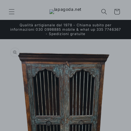
Vai
direttamente
ai contenuti
Carrello
Qualità artigianale dal 1978 - Chiama subito per
informazioni 030 0998885 mobile & what up 335 7746367
- Spedizioni gratuite
Passa alle
informazioni
sul prodotto