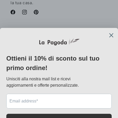
la tua casa.
Facebook
Instagram
Pinterest
AtelierLab
via Vallazze 7, 20131 Milano
info@lapagoda.net
Tel. 030 0998885
Mobile & what up 335 7746367
Metodi
di