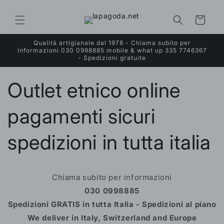
Vai
direttamente
ai contenuti
Carrello
Qualità artigianale dal 1978 - Chiama subito per
informazioni 030 0998885 mobile & what up 335 7746367
- Spedizioni gratuite
Outlet etnico online
pagamenti sicuri
spedizioni in tutta italia
Chiama subito per informazioni
030 0998885
Spedizioni GRATIS in tutta Italia - Spedizioni al piano
We deliver in Italy, Switzerland and Europe