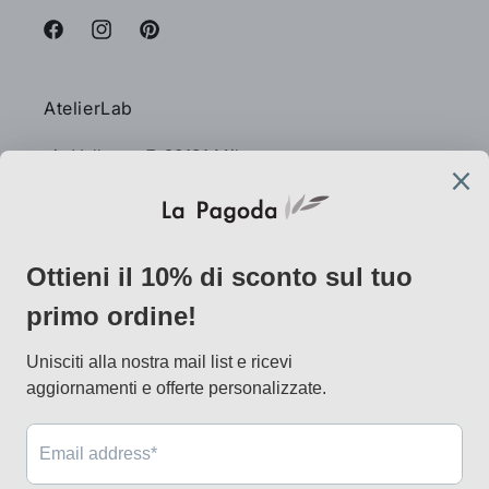
Facebook
Instagram
Pinterest
AtelierLab
via Vallazze 7, 20131 Milano
info@lapagoda.net
Tel. 030 0998885
Mobile & what up 335 7746367
Metodi
di
pagamento