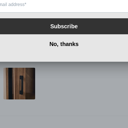
55 X 40 X 195
Farley
Share