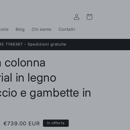
Accedi
Carrello
torio
Blog
Chi siamo
Contatti
35 7746367 - Spedizioni gratuite
a colonna
ial in legno
cio e gambette in
Prezzo
€739.00 EUR
In offerta