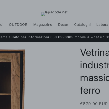
ici
OUTDOOR
Magazzino
Decor
Cataloghi
Labora
Chiama subito per informazioni 030 0998885 mobile & what up 3
Vetrin
industr
massic
ferro
Prezzo
€879.00 EUR