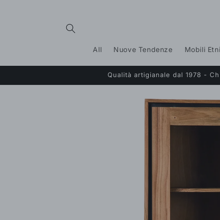
Vai
direttamente
ai contenuti
All
Nuove Tendenze
Mobili Etn
Qualità artigianale dal 1978 - 
Passa alle
informazioni
sul prodotto