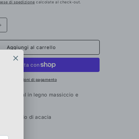
scontato
pese di spedizione
calcolate al check-out.
Aumenta
quantità
per
Vetrina
Aggiungi al carrello
colonna
industrial
in
legno
massiccio
Altre opzioni di pagamento
e
gambette
 industrial in legno massiccio e
in
rro
ferro
o massiccio di acacia
acciaio