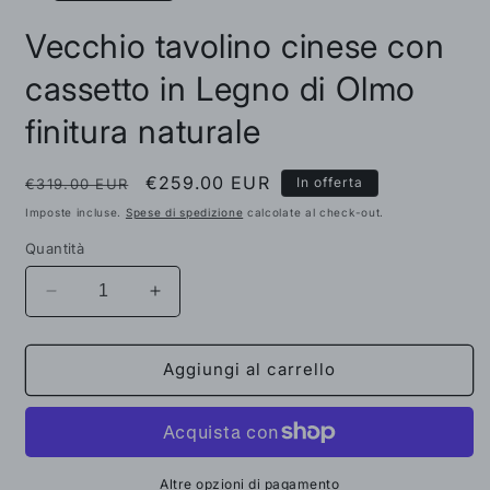
Vecchio tavolino cinese con
cassetto in Legno di Olmo
finitura naturale
Prezzo
Prezzo
€259.00 EUR
In offerta
€319.00 EUR
di
scontato
Imposte incluse.
Spese di spedizione
calcolate al check-out.
listino
Quantità
Diminuisci
Aumenta
quantità
quantità
per
per
Vecchio
Vecchio
Aggiungi al carrello
tavolino
tavolino
cinese
cinese
con
con
cassetto
cassetto
in
in
Altre opzioni di pagamento