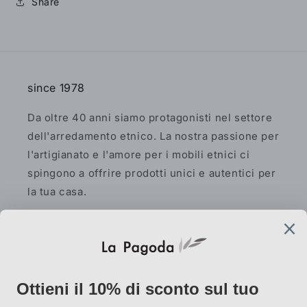
Share
since 1978
Da oltre 40 anni siamo protagonisti nel settore
dell'arredamento etnico. La nostra passione per
l'artigianato e l'amore per i mobili etnici ci
spingono a offrire prodotti unici e autentici per
la tua casa.
Facebook
Instagram
Pinterest
AtelierLab
via Vallazze 7, 20131 Milano