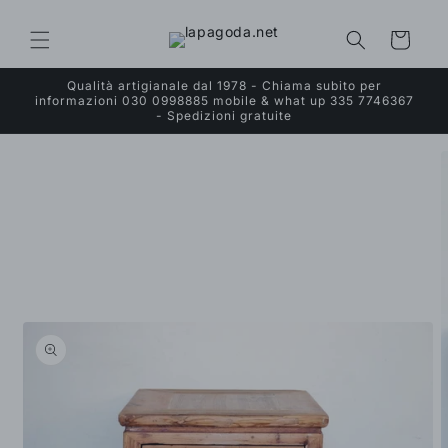
Vai
direttamente
ai contenuti
Carrello
Qualità artigianale dal 1978 - Chiama subito per
informazioni 030 0998885 mobile & what up 335 7746367
- Spedizioni gratuite
Passa alle
informazioni
sul prodotto