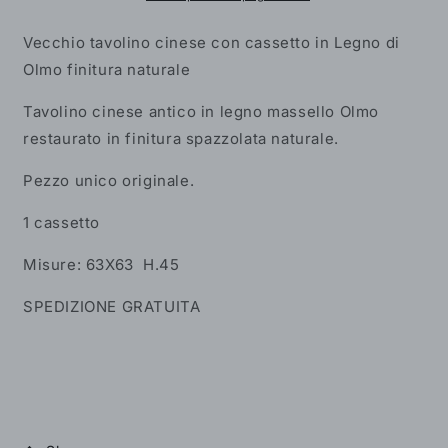
Legno
Legno
di
di
Vecchio tavolino cinese con cassetto in Legno di
Olmo
Olmo
Olmo finitura naturale
finitura
finitura
naturale
naturale
Tavolino cinese antico in legno massello Olmo
restaurato in finitura spazzolata naturale.
Pezzo unico originale.
1 cassetto
Misure: 63X63 H.45
SPEDIZIONE GRATUITA