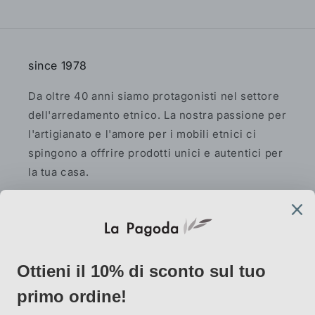
since 1978
Da oltre 40 anni siamo protagonisti nel settore
dell'arredamento etnico. La nostra passione per
l'artigianato e l'amore per i mobili etnici ci
spingono a offrire prodotti unici e autentici per
la tua casa.
Facebook
Instagram
Pinterest
AtelierLab
via Vallazze 7, 20131 Milano
info@lapagoda.net