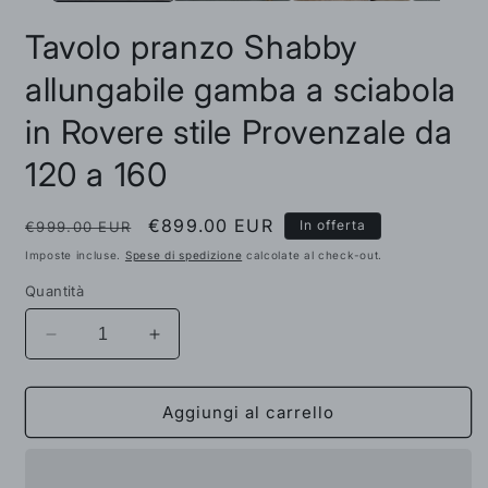
Tavolo pranzo Shabby
allungabile gamba a sciabola
in Rovere stile Provenzale da
120 a 160
Prezzo
Prezzo
€899.00 EUR
In offerta
€999.00 EUR
di
scontato
Imposte incluse.
Spese di spedizione
calcolate al check-out.
listino
Quantità
Diminuisci
Aumenta
quantità
quantità
per
per
Tavolo
Tavolo
Aggiungi al carrello
pranzo
pranzo
Shabby
Shabby
allungabile
allungabile