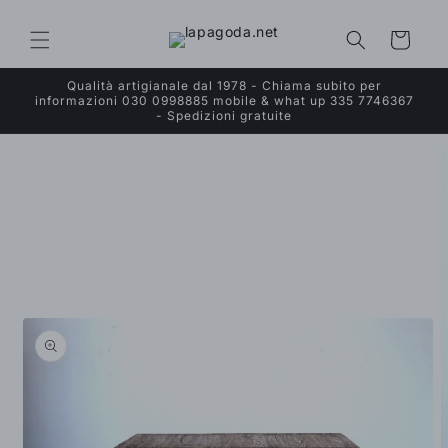
Vai
direttamente
ai contenuti
Carrello
Qualità artigianale dal 1978 - Chiama subito per
informazioni 030 0998885 mobile & what up 335 7746367
- Spedizioni gratuite
Passa alle
informazioni
sul prodotto