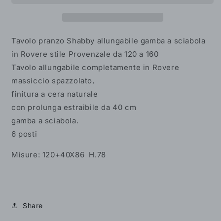
gamba
gamba
a
a
sciabola
sciabola
in
in
Tavolo pranzo Shabby allungabile gamba a sciabola
Rovere
Rovere
in Rovere stile Provenzale da 120 a 160
stile
stile
T
avolo allungabile completamente
in Rovere
Provenzale
Provenzale
da
da
massiccio spazzolato,
120
120
finitura a cera naturale
a
a
con prolunga estraibile da 40 cm
160
160
gamba a sciabola.
6 posti
Misure: 120+40X86 H.78
Share