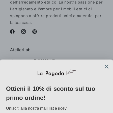
dell'arredamento etnico. La nostra passione per
l'artigianato e l'amore per i mobili etnici ci
spingono a offrire prodotti unici e autentici per
la tua casa.
Facebook
Instagram
Pinterest
AtelierLab
via Vallazze 7, 20131 Milano
info@lapagoda.net
Tel. 030 0998885
Mobile & what up 335 7746367