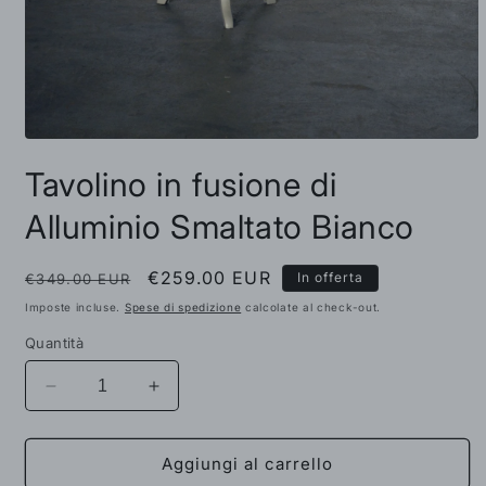
Apri
contenuti
Tavolino in fusione di
multimediali
1
in
Alluminio Smaltato Bianco
finestra
modale
Prezzo
Prezzo
€259.00 EUR
In offerta
€349.00 EUR
di
scontato
Imposte incluse.
Spese di spedizione
calcolate al check-out.
listino
Quantità
Diminuisci
Aumenta
quantità
quantità
per
per
Tavolino
Tavolino
Aggiungi al carrello