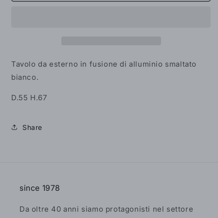
in
in
fusione
fusione
di
di
Alluminio
Alluminio
Smaltato
Smaltato
Bianco
Bianco
Tavolo da esterno in fusione di alluminio smaltato
bianco.
D.55 H.67
Share
since 1978
Da oltre 40 anni siamo protagonisti nel settore