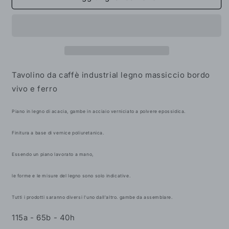
da
da
caffè
caffè
industrial
industrial
legno
legno
massiccio
massiccio
bordo
bordo
vivo
vivo
Tavolino da caffè industrial legno massiccio bordo
e
e
vivo e ferro
ferro
ferro
Piano in legno di acacia, gambe in acciaio verniciato a polvere epossidica.
Finitura a base di vernice poliuretanica.
Essendo un piano lavorato a mano,
le forme e le misure del legno sono solo indicative.
Tutti i prodotti saranno diversi l'uno dall'altro. gambe da assemblare.
115a - 65b - 40h