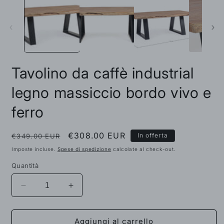
in
i
finestra
f
modale
m
Tavolino da caffè industrial
legno massiccio bordo vivo e
ferro
Prezzo
Prezzo
€308.00 EUR
In offerta
€349.00 EUR
di
scontato
Imposte incluse.
Spese di spedizione
calcolate al check-out.
listino
Quantità
Diminuisci
Aumenta
quantità
quantità
per
per
Tavolino
Tavolino
Aggiungi al carrello