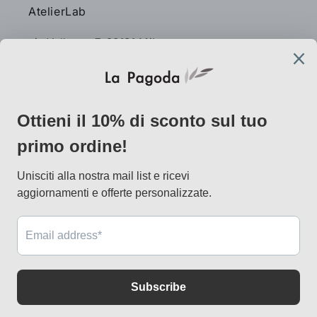
AtelierLab
via Vallazze 7, 20131 Milano
info@lapagoda.net
Tel. 030 0998885
Mobile & what up 335 7746367
Metodi
di
pagamento
© 2026,
lapagoda.net
Powered by Shopify
Informativa sui rimborsi
Informativa sulla privacy
Termini e condizioni del servizio
Informativa sulle spedizioni