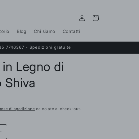
Accedi
Carrello
torio
Blog
Chi siamo
Contatti
35 7746367 - Spedizioni gratuite
 in Legno di
 Shiva
pese di spedizione
calcolate al check-out.
Aumenta