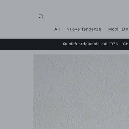
Vai
direttamente
ai contenuti
All
Nuove Tendenze
Mobili Etn
Qualità artigianale dal 1978 - 
Passa alle
informazioni
sul prodotto