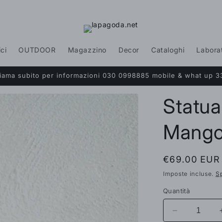
ici
OUTDOOR
Magazzino
Decor
Cataloghi
Labora
Chiama subito per informazioni 030 0998885 mobile & what up 3
Statua
Mango
Prezzo
€69.00 EUR
di
Imposte incluse.
S
listino
Quantità
Diminuisci