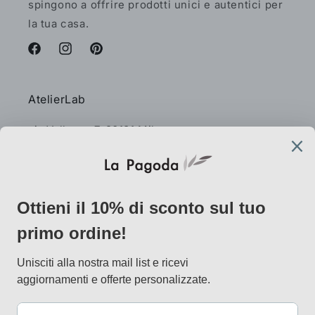
spingono a offrire prodotti unici e autentici per
la tua casa.
Facebook
Instagram
Pinterest
AtelierLab
via Vallazze 7, 20131 Milano
info@lapagoda.net
Tel. 030 0998885
Mobile & what up 335 7746367
Metodi