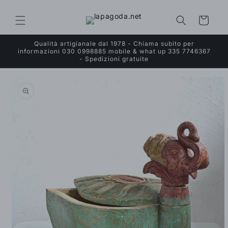
Vai
direttamente
ai contenuti
Carrello
Qualità artigianale dal 1978 - Chiama subito per
informazioni 030 0998885 mobile & what up 335 7746367
- Spedizioni gratuite
Passa alle
informazioni
sul prodotto