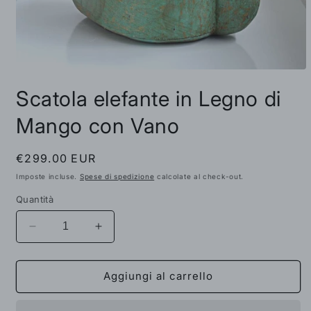
Apri
contenuti
Scatola elefante in Legno di
multimediali
1
in
Mango con Vano
finestra
modale
Prezzo
€299.00 EUR
di
Imposte incluse.
Spese di spedizione
calcolate al check-out.
listino
Quantità
Diminuisci
Aumenta
quantità
quantità
per
per
Scatola
Scatola
Aggiungi al carrello
elefante
elefante
in
in