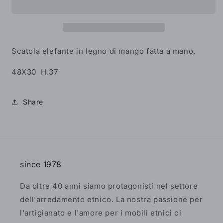
Legno
Legno
di
di
Mango
Mango
con
con
Vano
Vano
Scatola elefante in legno di mango fatta a mano.
48X30 H.37
Share
since 1978
Da oltre 40 anni siamo protagonisti nel settore
dell'arredamento etnico. La nostra passione per
l'artigianato e l'amore per i mobili etnici ci