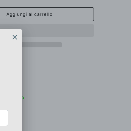
quantità
per
Vaso
Aggiungi al carrello
Ottone
Ossidato
-
AK.51940-
 ossidato
 magazzino