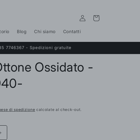
Accedi
Carrello
torio
Blog
Chi siamo
Contatti
35 7746367 - Spedizioni gratuite
ttone Ossidato -
940-
pese di spedizione
calcolate al check-out.
Aumenta