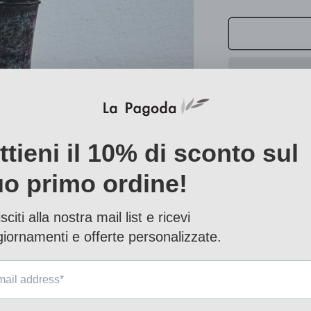
quantità
per
Vaso
Ottone
Ossidato
-
AK.51940-
Vaso in ottone
22X15 H.48
Disponibile in
Share