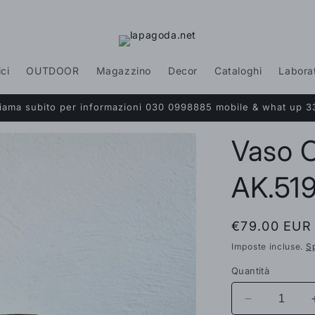
ici
OUTDOOR
Magazzino
Decor
Cataloghi
Labora
Chiama subito per informazioni 030 0998885 mobile & what up 3
Vaso O
AK.51
Prezzo
€79.00 EUR
di
Imposte incluse.
S
listino
Quantità
Diminuisci