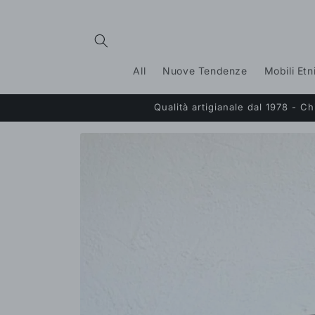
Vai
direttamente
ai contenuti
All
Nuove Tendenze
Mobili Etn
Qualità artigianale dal 1978 - 
Passa alle
informazioni
sul prodotto