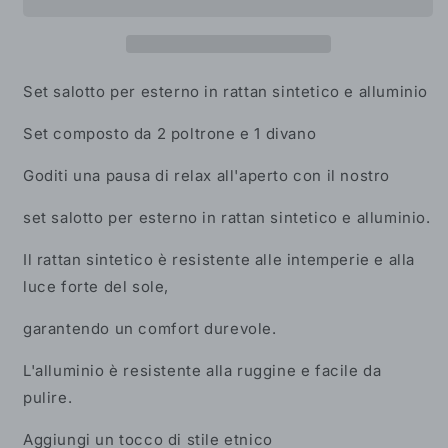
esterno
esterno
in
in
rattan
rattan
sintetico
sintetico
e
e
Set salotto per esterno in rattan sintetico e alluminio
alluminio
alluminio
Set composto da 2 poltrone e 1 divano
Goditi una pausa di relax all'aperto con il nostro
set salotto per esterno in rattan sintetico e alluminio.
Il rattan sintetico è resistente alle intemperie e alla
luce forte del sole,
garantendo un comfort durevole.
L'alluminio è resistente alla ruggine e facile da
pulire.
Aggiungi un tocco di stile etnico