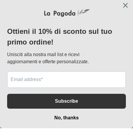
Facebook
Instagram
Pinterest
AtelierLab
via Vallazze 7, 20131 Milano
info@lapagoda.net
Tel. 030 0998885
Mobile & what up 335 7746367
Metodi
di
pagamento
© 2026,
lapagoda.net
Powered by Shopify
Informativa sui rimborsi