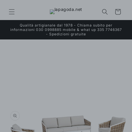
Vai
direttamente
ai contenuti
Carrello
Qualità artigianale dal 1978 - Chiama subito per
informazioni 030 0998885 mobile & what up 335 7746367
- Spedizioni gratuite
Passa alle
informazioni
sul prodotto