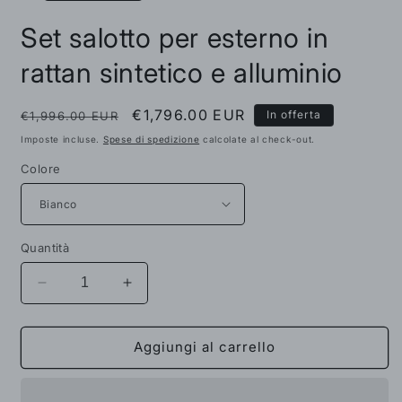
Set salotto per esterno in
rattan sintetico e alluminio
Prezzo
Prezzo
€1,796.00 EUR
In offerta
€1,996.00 EUR
di
scontato
Imposte incluse.
Spese di spedizione
calcolate al check-out.
listino
Colore
Quantità
Diminuisci
Aumenta
quantità
quantità
per
per
Set
Set
Aggiungi al carrello
salotto
salotto
per
per