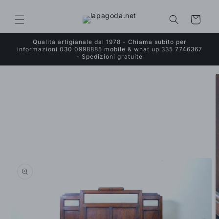
Vai
direttamente
ai contenuti
Carrello
Qualità artigianale dal 1978 - Chiama subito per
informazioni 030 0998885 mobile & what up 335 7746367
- Spedizioni gratuite
Passa alle
informazioni
sul prodotto