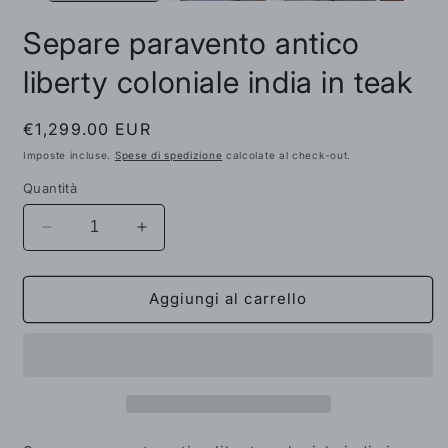
Separe paravento antico
liberty coloniale india in teak
Prezzo
€1,299.00 EUR
di
Imposte incluse.
Spese di spedizione
calcolate al check-out.
listino
Quantità
Diminuisci
Aumenta
quantità
quantità
per
per
Separe
Separe
Aggiungi al carrello
paravento
paravento
antico
antico
liberty
liberty
coloniale
coloniale
india
india
in
in
teak
teak