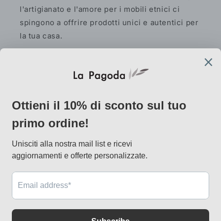
l'artigianato e l'amore per i mobili etnici ci
spingono a offrire prodotti unici e autentici per
la tua casa.
Facebook
Instagram
Pinterest
AtelierLab
via Vallazze 7, 20131 Milano
info@lapagoda.net
Tel. 030 0998885
Mobile & what up 335 7746367