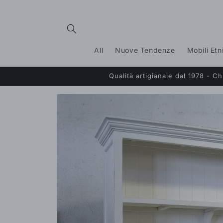
Vai
direttamente
ai contenuti
All
Nuove Tendenze
Mobili Etn
Qualità artigianale dal 1978 - 
Passa alle
informazioni
sul prodotto