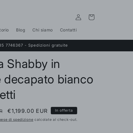
Accedi
Carrello
torio
Blog
Chi siamo
Contatti
35 7746367 - Spedizioni gratuite
ia Shabby in
 decapato bianco
etti
Prezzo
€1,199.00 EUR
R
In offerta
scontato
pese di spedizione
calcolate al check-out.