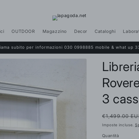
ici
OUTDOOR
Magazzino
Decor
Cataloghi
Labora
Chiama subito per informazioni 030 0998885 mobile & what up 3
Librer
Rovere
3 cass
Prezzo
€1,499.00 EU
di
Imposte incluse.
S
listino
Quantità