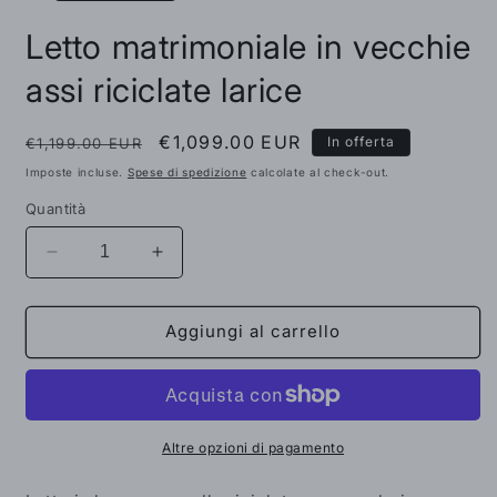
Letto matrimoniale in vecchie
assi riciclate larice
Prezzo
Prezzo
€1,099.00 EUR
In offerta
€1,199.00 EUR
di
scontato
Imposte incluse.
Spese di spedizione
calcolate al check-out.
listino
Quantità
Diminuisci
Aumenta
quantità
quantità
per
per
Letto
Letto
Aggiungi al carrello
matrimoniale
matrimoniale
in
in
vecchie
vecchie
assi
assi
riciclate
riciclate
Altre opzioni di pagamento
larice
larice