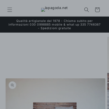
Vai
direttamente
ai contenuti
Carrello
Qualità artigianale dal 1978 - Chiama subito per
informazioni 030 0998885 mobile & what up 335 7746367
- Spedizioni gratuite
Passa alle
informazioni
sul prodotto