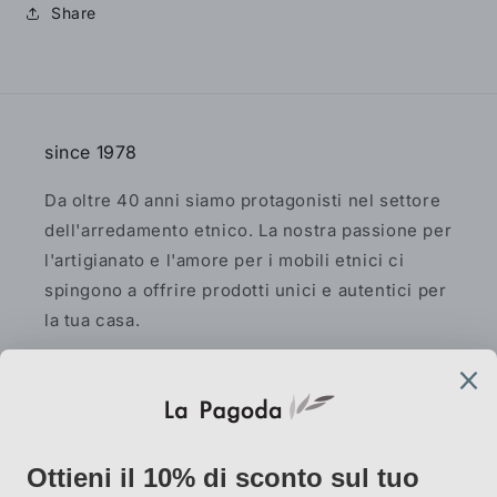
Share
since 1978
Da oltre 40 anni siamo protagonisti nel settore
dell'arredamento etnico. La nostra passione per
l'artigianato e l'amore per i mobili etnici ci
spingono a offrire prodotti unici e autentici per
la tua casa.
Facebook
Instagram
Pinterest
AtelierLab
via Vallazze 7, 20131 Milano