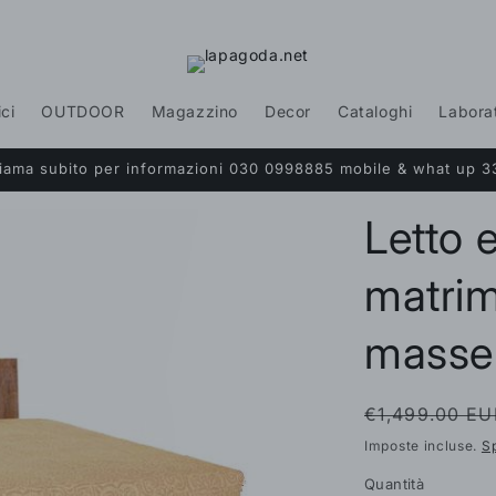
ici
OUTDOOR
Magazzino
Decor
Cataloghi
Labora
Chiama subito per informazioni 030 0998885 mobile & what up 3
Letto 
matrim
massel
Prezzo
€1,499.00 EU
di
Imposte incluse.
S
listino
Quantità