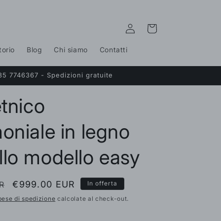
Accedi
Carrello
torio
Blog
Chi siamo
Contatti
35 7746367 - Spedizioni gratuite
etnico
oniale in legno
lo modello easy
Prezzo
€999.00 EUR
R
In offerta
scontato
pese di spedizione
calcolate al check-out.