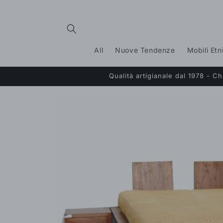
Vai
direttamente
ai contenuti
All
Nuove Tendenze
Mobili Etn
Qualità artigianale dal 1978 - 
Passa alle
informazioni
sul prodotto