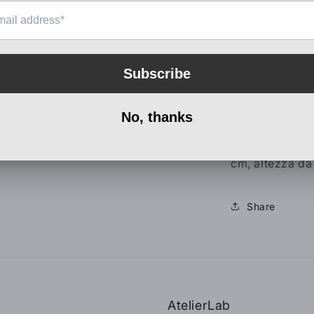
160X200
Mobile etnico i
Il modello Easy
letto etnico in
finitura natural
trasporto. Dog
anche in altez
cm, altezza da
Share
AtelierLab