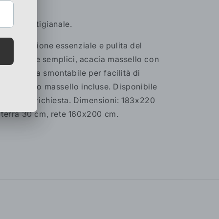
ndiano artigianale.
 è la versione essenziale e pulita del
diano: linee semplici, acacia massello con
e, struttura smontabile per facilità di
he in legno massello incluse. Disponibile
za h25 su richiesta. Dimensioni: 183x220
 terra 30 cm, rete 160x200 cm.