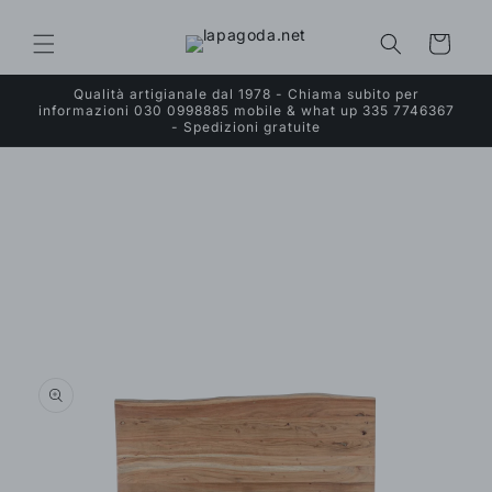
Vai
direttamente
ai contenuti
Carrello
Qualità artigianale dal 1978 - Chiama subito per
informazioni 030 0998885 mobile & what up 335 7746367
- Spedizioni gratuite
Passa alle
informazioni
sul prodotto