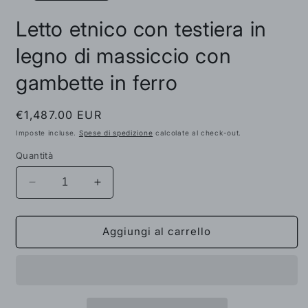
Letto etnico con testiera in
legno di massiccio con
gambette in ferro
Prezzo
€1,487.00 EUR
di
Imposte incluse.
Spese di spedizione
calcolate al check-out.
listino
Quantità
Diminuisci
Aumenta
quantità
quantità
per
per
Letto
Letto
Aggiungi al carrello
etnico
etnico
con
con
testiera
testiera
in
in
legno
legno