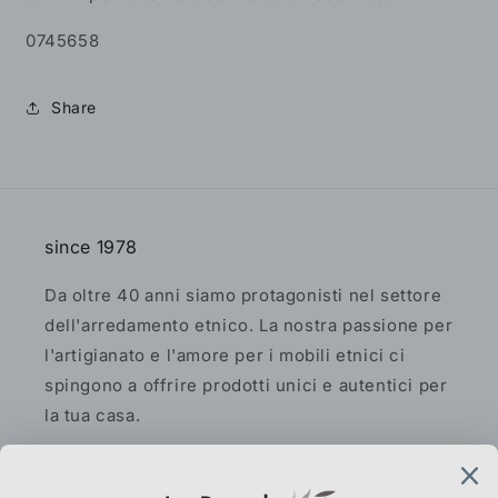
0745658
Share
since 1978
Da oltre 40 anni siamo protagonisti nel settore
dell'arredamento etnico. La nostra passione per
l'artigianato e l'amore per i mobili etnici ci
spingono a offrire prodotti unici e autentici per
la tua casa.
Facebook
Instagram
Pinterest