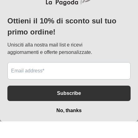
AtelierLab
via Vallazze 7, 20131 Milano
info@lapagoda.net
Tel. 030 0998885
Mobile & what up 335 7746367
Metodi
di
pagamento
© 2026,
lapagoda.net
Powered by Shopify
Informativa sui rimborsi
Informativa sulla privacy
Termini e condizioni del servizio