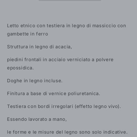
di
di
massiccio
massiccio
con
con
gambette
gambette
Letto etnico con testiera in legno di massiccio con
in
in
gambette in ferro
ferro
ferro
Struttura in legno di acacia,
piedini frontali in acciaio verniciato a polvere
epossidica.
Doghe in legno incluse.
Finitura a base di vernice poliuretanica.
Testiera con bordi irregolari (effetto legno vivo).
Essendo lavorato a mano,
le forme e le misure del legno sono solo indicative.