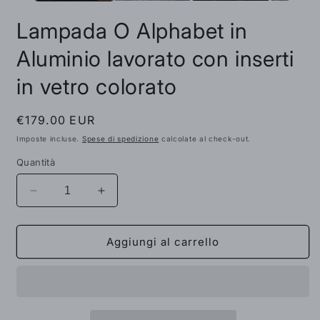
Lampada O Alphabet in
Aluminio lavorato con inserti
in vetro colorato
Prezzo
€179.00 EUR
di
Imposte incluse.
Spese di spedizione
calcolate al check-out.
listino
Quantità
Diminuisci
Aumenta
quantità
quantità
per
per
Lampada
Lampada
Aggiungi al carrello
O
O
Alphabet
Alphabet
in
in
Aluminio
Aluminio
lavorato
lavorato