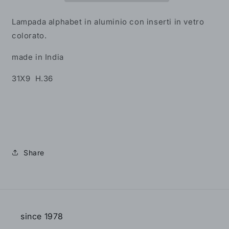
con
con
inserti
inserti
Lampada alphabet in aluminio con inserti in vetro
in
in
colorato.
vetro
vetro
colorato
colorato
made in India
31X9 H.36
Share
since 1978