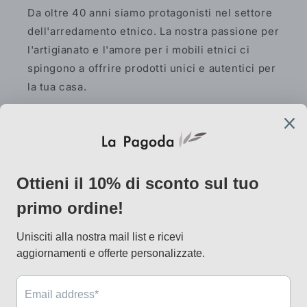
Da oltre 40 anni siamo protagonisti nel settore
dell'arredamento etnico. La nostra passione per
l'artigianato e l'amore per i mobili etnici ci
spingono a offrire prodotti unici e autentici per
la tua casa.
Facebook
Instagram
Pinterest
AtelierLab
via Vallazze 7, 20131 Milano
info@lapagoda.net
Tel. 030 0998885
Mobile & what up 335 7746367