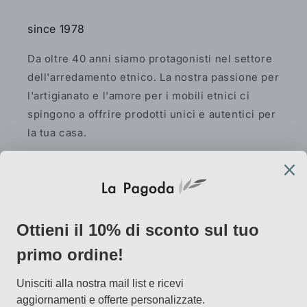
since 1978
Da oltre 40 anni siamo protagonisti nel settore
dell'arredamento etnico. La nostra passione per
l'artigianato e l'amore per i mobili etnici ci
spingono a offrire prodotti unici e autentici per
la tua casa.
Facebook
Instagram
Pinterest
AtelierLab
via Vallazze 7, 20131 Milano
info@lapagoda.net
Tel. 030 0998885