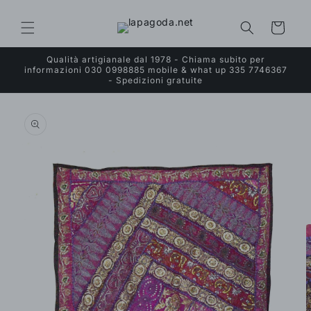
Vai
direttamente
ai contenuti
Carrello
Qualità artigianale dal 1978 - Chiama subito per
informazioni 030 0998885 mobile & what up 335 7746367
- Spedizioni gratuite
Passa alle
informazioni
sul prodotto