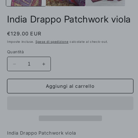
India Drappo Patchwork viola
Prezzo
€129.00 EUR
di
Imposte incluse.
Spese di spedizione
calcolate al check-out.
listino
Quantità
Diminuisci
Aumenta
quantità
quantità
per
per
India
India
Aggiungi al carrello
Drappo
Drappo
Patchwork
Patchwork
viola
viola
India Drappo Patchwork viola