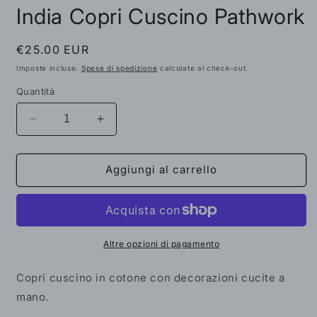
contenuti
India Copri Cuscino Pathwork
multimediali
1
in
finestra
Prezzo
€25.00 EUR
modale
di
Imposte incluse.
Spese di spedizione
calcolate al check-out.
listino
Quantità
Diminuisci
Aumenta
quantità
quantità
per
per
India
India
Aggiungi al carrello
Copri
Copri
Cuscino
Cuscino
Pathwork
Pathwork
Altre opzioni di pagamento
Copri cuscino in cotone con decorazioni cucite a
mano.