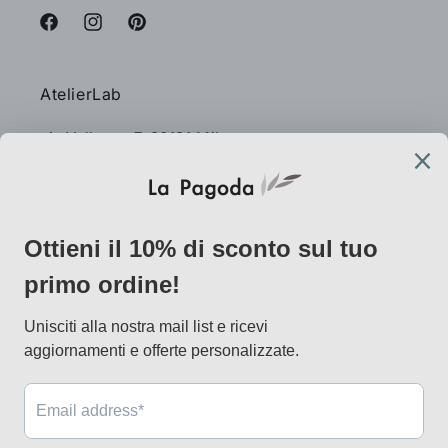
Facebook
Instagram
Pinterest
AtelierLab
via Vallazze 7, 20131 Milano
info@lapagoda.net
Tel. 030 0998885
Mobile & what up 335 7746367
Metodi
di
pagamento