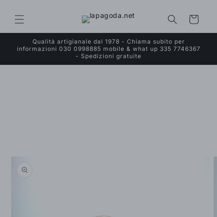
Vai
direttamente
ai contenuti
Carrello
Qualità artigianale dal 1978 - Chiama subito per
informazioni 030 0998885 mobile & what up 335 7746367
- Spedizioni gratuite
Passa alle
informazioni
sul prodotto