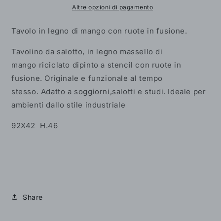
in
in
Altre opzioni di pagamento
Legno
Legno
Massello
Massello
Tavolo in legno di mango con ruote in fusione.
Decapato
Decapato
-
-
Tavolino da salotto, in legno massello di
BH208
BH208
mango riciclato dipinto a stencil con
ruote in
fusione. Originale e funzionale al tempo
stesso. Adatto a soggiorni,salotti e studi. Ideale per
ambienti dallo stile industriale
92X42 H.46
Share