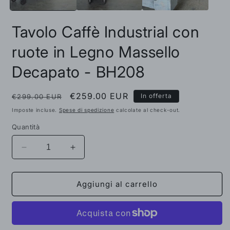
Tavolo Caffè Industrial con
ruote in Legno Massello
Decapato - BH208
Prezzo
Prezzo
€259.00 EUR
In offerta
€299.00 EUR
di
scontato
Imposte incluse.
Spese di spedizione
calcolate al check-out.
listino
Quantità
Diminuisci
Aumenta
quantità
quantità
per
per
Tavolo
Tavolo
Aggiungi al carrello
Caffè
Caffè
Industrial
Industrial
con
con
ruote
ruote