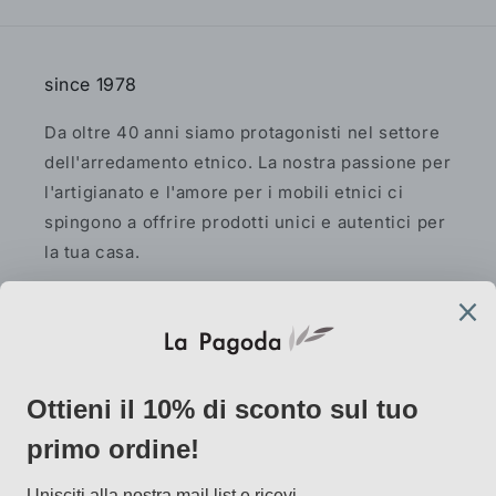
since 1978
Da oltre 40 anni siamo protagonisti nel settore
dell'arredamento etnico. La nostra passione per
l'artigianato e l'amore per i mobili etnici ci
spingono a offrire prodotti unici e autentici per
la tua casa.
Facebook
Instagram
Pinterest
AtelierLab
via Vallazze 7, 20131 Milano
info@lapagoda.net