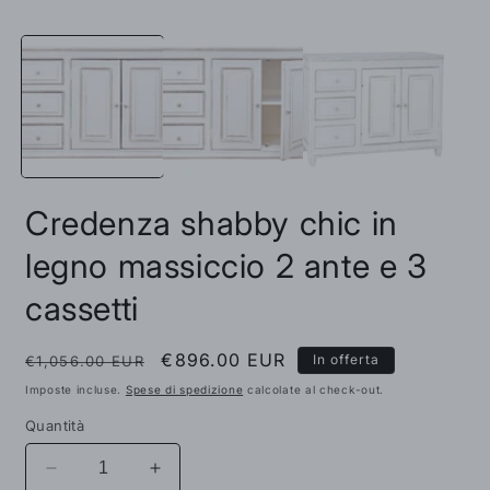
A
Apri
c
contenuti
m
multimediali
2
1
i
in
f
finestra
m
modale
Credenza shabby chic in
legno massiccio 2 ante e 3
cassetti
Prezzo
Prezzo
€896.00 EUR
In offerta
€1,056.00 EUR
di
scontato
Imposte incluse.
Spese di spedizione
calcolate al check-out.
listino
Quantità
Diminuisci
Aumenta