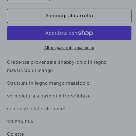
quantità
quantità
per
per
Credenza
Credenza
Aggiungi al carrello
shabby
shabby
chic
chic
in
in
legno
legno
massiccio
massiccio
Altre opzioni di pagamento
2
2
ante
ante
Credenza provenzale shabby-chic in legno
e
e
massiccio di mango
3
3
cassetti
cassetti
Struttura in legno mango massiccio,
verniciatura a base di nitrocellulosa,
schienali e laterali in mdf.
120X45 h85
Colette