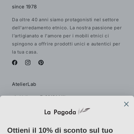
since 1978
Da oltre 40 anni siamo protagonisti nel settore
dell'arredamento etnico. La nostra passione per
l'artigianato e l'amore per i mobili etnici ci
spingono a offrire prodotti unici e autentici per
la tua casa.
Facebook
Instagram
Pinterest
AtelierLab
via Vallazze 7, 20131 Milano
info@lapagoda.net
Tel. 030 0998885