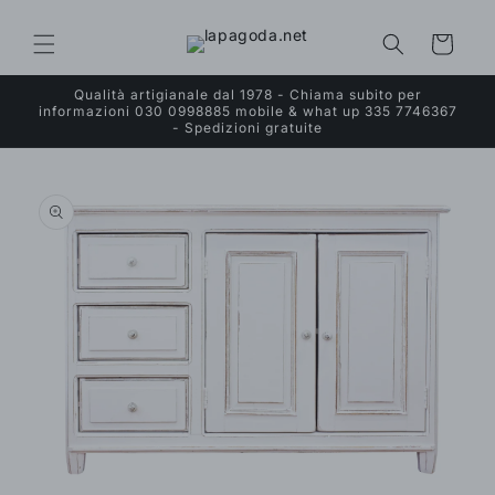
Vai
direttamente
ai contenuti
Carrello
Qualità artigianale dal 1978 - Chiama subito per
informazioni 030 0998885 mobile & what up 335 7746367
- Spedizioni gratuite
Passa alle
informazioni
sul prodotto