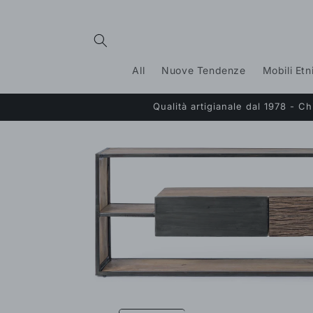
Vai
direttamente
ai contenuti
All
Nuove Tendenze
Mobili Etn
Qualità artigianale dal 1978 - 
Passa alle
informazioni
sul prodotto