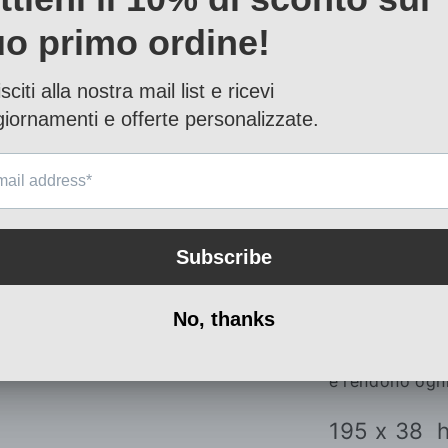
Frontale ante e
o lamina di acc
Finitura acrilic
Il prodotto in 
dalla presenza 
colore.
Eventuali fess
che possono ge
sono caratteris
e rendono ogni
195 x 38 