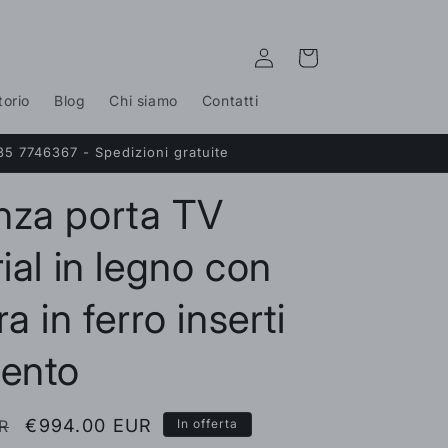
Accedi
Carrello
torio
Blog
Chi siamo
Contatti
35 7746367 - Spedizioni gratuite
nza porta TV
ial in legno con
ra in ferro inserti
mento
Prezzo
€994.00 EUR
R
In offerta