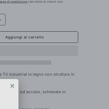
scontato
pese di spedizione
calcolate al check-out.
Aumenta
quantità
per
Credenza
Aggiungi al carrello
porta
TV
industrial
in
legno
con
struttura
TV industrial in legno con struttura in
in
n cemento
ferro
inserti
gno mango ed acciaio, schienale in
in
cemento