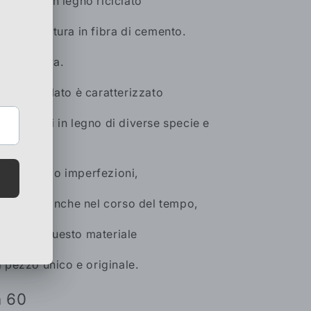
 cassetti in legno riciclato
iaio o finitura in fibra di cemento.
a protettiva.
legno riciclato è caratterizzato
di tasselli in legno di diverse specie e
ure, crepe o imperfezioni,
nerarsi anche nel corso del tempo,
tiche di questo materiale
 pezzo unico e originale.
h 60