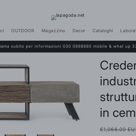
ici
OUTDOOR
Magazzino
Decor
Cataloghi
Labora
Chiama subito per informazioni 030 0998885 mobile & what up 3
Crede
industr
struttu
in ce
Prezzo
€1,068.00 EU