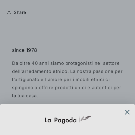
Share
since 1978
Da oltre 40 anni siamo protagonisti nel settore
dell'arredamento etnico. La nostra passione per
l'artigianato e l'amore per i mobili etnici ci
spingono a offrire prodotti unici e autentici per
la tua casa.
Facebook
Instagram
Pinterest
AtelierLab