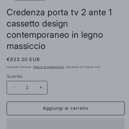
Credenza porta tv 2 ante 1
cassetto design
contemporaneo in legno
massiccio
Prezzo
€923.00 EUR
di
Imposte incluse.
Spese di spedizione
calcolate al check-out.
listino
Quantità
Diminuisci
Aumenta
quantità
quantità
per
per
Credenza
Credenza
Aggiungi al carrello
porta
porta
tv
tv
2
2