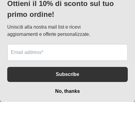
via Vallazze 7, 20131 Milano
info@lapagoda.net
Tel. 030 0998885
Mobile & what up 335 7746367
Metodi
di
pagamento
© 2026,
lapagoda.net
Powered by Shopify
Informativa sui rimborsi
Informativa sulla privacy
Termini e condizioni del servizio
Informativa sulle spedizioni