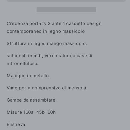
ante
ante
1
1
cassetto
cassetto
design
design
Credenza porta tv 2 ante 1 cassetto design
contemporaneo
contemporaneo
contemporaneo in legno massiccio
in
in
legno
legno
Struttura in legno mango massiccio,
massiccio
massiccio
schienali in mdf, verniciatura a base di
nitrocellulosa.
Maniglie in metallo.
Vano porta comprensivo di mensola.
Gambe da assemblare.
Misure
160a 45b 60h
Elisheva