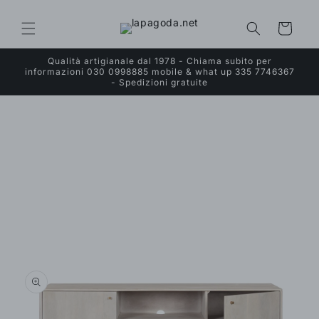
Vai
direttamente
ai contenuti
Carrello
Qualità artigianale dal 1978 - Chiama subito per
informazioni 030 0998885 mobile & what up 335 7746367
- Spedizioni gratuite
Passa alle
informazioni
sul prodotto