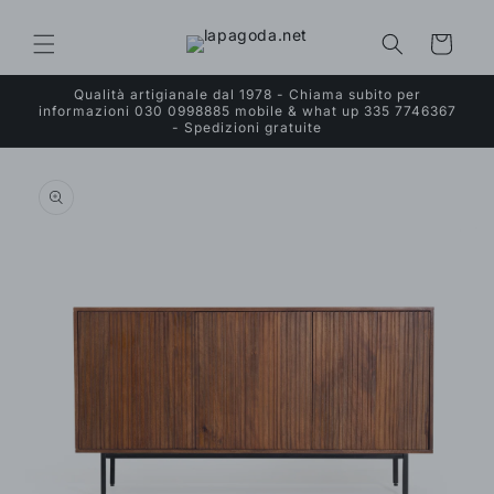
Vai
direttamente
ai contenuti
Carrello
Qualità artigianale dal 1978 - Chiama subito per
informazioni 030 0998885 mobile & what up 335 7746367
- Spedizioni gratuite
Passa alle
informazioni
sul prodotto