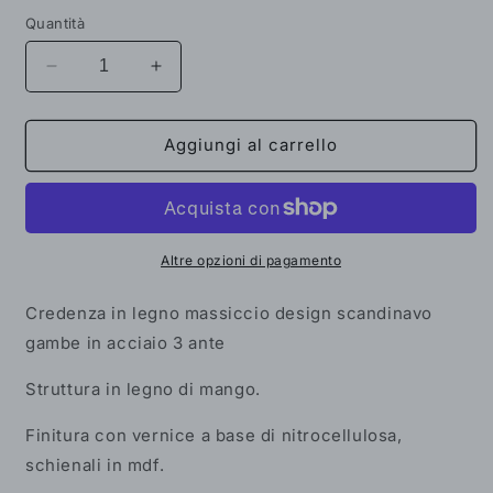
listino
Quantità
Diminuisci
Aumenta
quantità
quantità
per
per
Credenza
Credenza
Aggiungi al carrello
in
in
legno
legno
massiccio
massiccio
design
design
scandinavo
scandinavo
Altre opzioni di pagamento
gambe
gambe
in
in
Credenza in legno massiccio design scandinavo
acciaio
acciaio
gambe in acciaio 3 ante
3
3
ante
ante
Struttura in legno di mango.
Finitura con vernice a base di nitrocellulosa,
schienali in mdf.