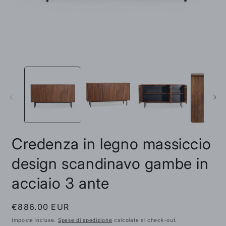
Apri
A
contenuti
c
multimediali
m
1
2
in
i
finestra
f
modale
m
Credenza in legno massiccio
design scandinavo gambe in
acciaio 3 ante
Prezzo
€886.00 EUR
di
Imposte incluse.
Spese di spedizione
calcolate al check-out.