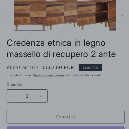
multimediali
m
1
2
in
i
finestra
f
modale
m
Credenza etnica in legno
massello di recupero 2 ante
Prezzo
Prezzo
€557.00 EUR
Esaurito
€1,095.00 EUR
di
scontato
Imposte incluse.
Spese di spedizione
calcolate al check-out.
listino
Quantità
Diminuisci
Aumenta
quantità
quantità
per
per
Credenza
Credenza
Esaurito
etnica
etnica
in
in