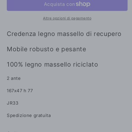
legno
legno
massello
massello
di
di
Altre opzioni di pagamento
recupero
recupero
2
2
Credenza legno massello di recupero
ante
ante
Mobile robusto e pesante
100% legno massello riciclato
2 ante
167x47 h 77
JR33
Spedizione gratuita