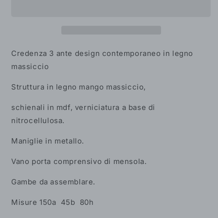
design
design
contemporaneo
contemporaneo
in
in
legno
legno
massiccio
massiccio
Credenza 3 ante design contemporaneo in legno
massiccio
Struttura in legno mango massiccio,
schienali in mdf, verniciatura a base di
nitrocellulosa.
Maniglie in metallo.
Vano porta comprensivo di mensola.
Gambe da assemblare.
Misure
150a 45b 80h