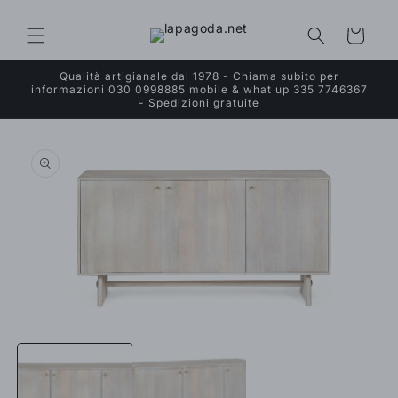
Vai
direttamente
ai contenuti
Carrello
Qualità artigianale dal 1978 - Chiama subito per
informazioni 030 0998885 mobile & what up 335 7746367
- Spedizioni gratuite
Passa alle
informazioni
sul prodotto
Apri
A
contenuti
c
multimediali
m
1
2
in
i
finestra