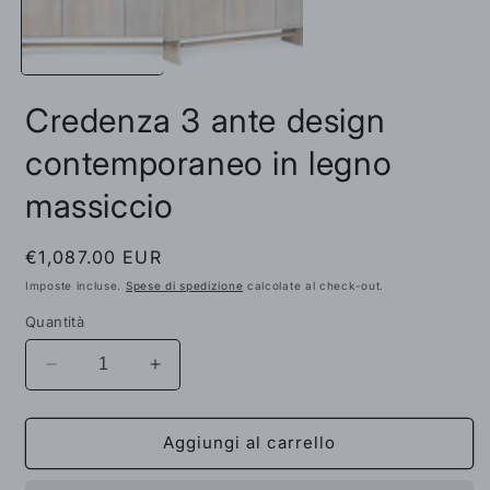
f
modale
m
Credenza 3 ante design
contemporaneo in legno
massiccio
Prezzo
€1,087.00 EUR
di
Imposte incluse.
Spese di spedizione
calcolate al check-out.
listino
Quantità
Diminuisci
Aumenta
quantità
quantità
per
per
Credenza
Credenza
Aggiungi al carrello
3
3
ante
ante