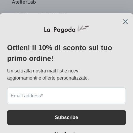
AtelierLab
via Vallazze 7, 20131 Milano
info@lapagoda.net
Tel. 030 0998885
Mobile & what up 335 7746367
Metodi
di
pagamento
© 2026,
lapagoda.net
Powered by Shopify
Informativa sui rimborsi
Informativa sulla privacy
Termini e condizioni del servizio
Informativa sulle spedizioni