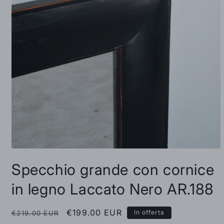
Apri
contenuti
Specchio grande con cornice
multimediali
1
in
in legno Laccato Nero AR.188
finestra
modale
Prezzo
Prezzo
€199.00 EUR
In offerta
€219.00 EUR