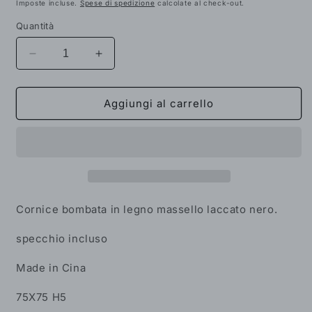
di
scontato
Imposte incluse.
Spese di spedizione
calcolate al check-out.
listino
Quantità
Diminuisci
Aumenta
quantità
quantità
per
per
Specchio
Specchio
Aggiungi al carrello
grande
grande
con
con
cornice
cornice
in
in
legno
legno
Laccato
Laccato
Nero
Nero
Cornice bombata in legno massello laccato nero.
AR.188
AR.188
specchio incluso
Made in Cina
75X75 H5