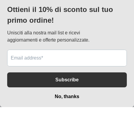
via Vallazze 7, 20131 Milano
info@lapagoda.net
Tel. 030 0998885
Mobile & what up 335 7746367
Metodi
di
pagamento
© 2026,
lapagoda.net
Powered by Shopify
Informativa sui rimborsi
Informativa sulla privacy
Termini e condizioni del servizio
Informativa sulle spedizioni