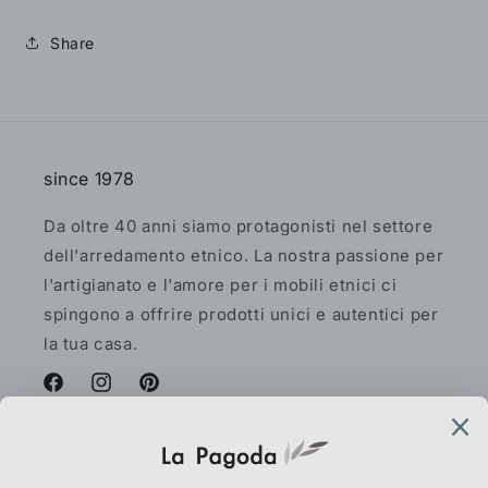
Share
since 1978
Da oltre 40 anni siamo protagonisti nel settore
dell'arredamento etnico. La nostra passione per
l'artigianato e l'amore per i mobili etnici ci
spingono a offrire prodotti unici e autentici per
la tua casa.
Facebook
Instagram
Pinterest
AtelierLab