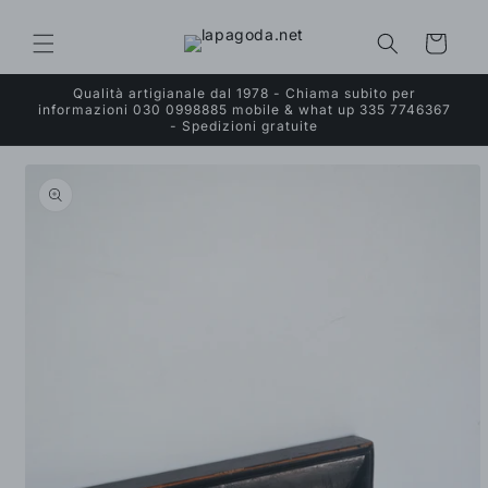
Vai
direttamente
ai contenuti
Carrello
Qualità artigianale dal 1978 - Chiama subito per
informazioni 030 0998885 mobile & what up 335 7746367
- Spedizioni gratuite
Passa alle
informazioni
sul prodotto