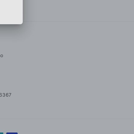
no
46367