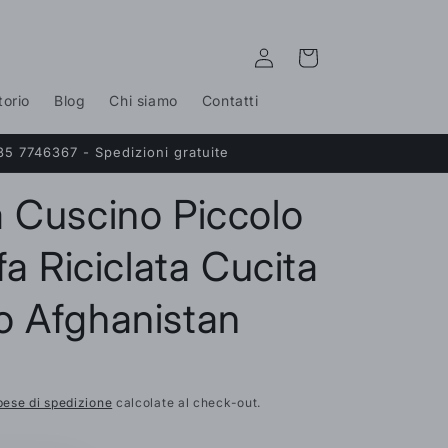
Accedi
Carrello
torio
Blog
Chi siamo
Contatti
35 7746367 - Spedizioni gratuite
 Cuscino Piccolo
fa Riciclata Cucita
o Afghanistan
pese di spedizione
calcolate al check-out.