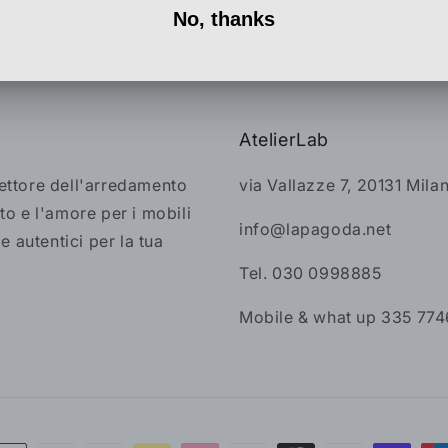
AtelierLab
settore dell'arredamento
via Vallazze 7, 20131 Mila
to e l'amore per i mobili
info@lapagoda.net
 e autentici per la tua
Tel. 030 0998885
Mobile & what up 335 77