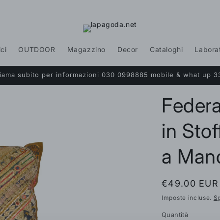
ici
OUTDOOR
Magazzino
Decor
Cataloghi
Labora
Chiama subito per informazioni 030 0998885 mobile & what up 3
Federa
in Stof
a Man
Prezzo
€49.00 EUR
di
Imposte incluse.
S
listino
Quantità