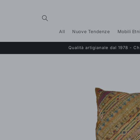
Vai
direttamente
ai contenuti
All
Nuove Tendenze
Mobili Etn
Qualità artigianale dal 1978 - 
Passa alle
informazioni
sul prodotto