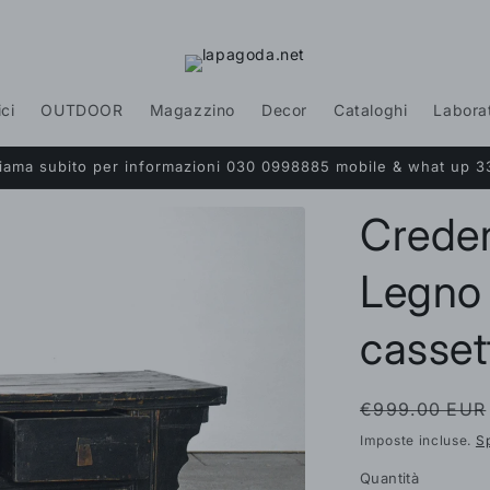
ici
OUTDOOR
Magazzino
Decor
Cataloghi
Labora
Chiama subito per informazioni 030 0998885 mobile & what up 3
Crede
Legno 
casset
Prezzo
€999.00 EUR
di
Imposte incluse.
S
listino
Quantità