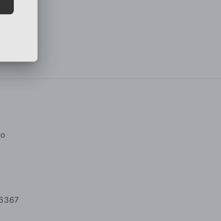
no
46367