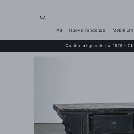
Vai
direttamente
ai contenuti
All
Nuove Tendenze
Mobili Etn
Qualità artigianale dal 1978 - 
Passa alle
informazioni
sul prodotto