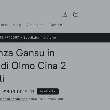
Accedi
Carrello
torio
Blog
Chi siamo
Contatti
35 7746367 - Spedizioni gratuite
nza Gansu in
di Olmo Cina 2
ti
Prezzo
€699.00 EUR
In offerta
scontato
pese di spedizione
calcolate al check-out.