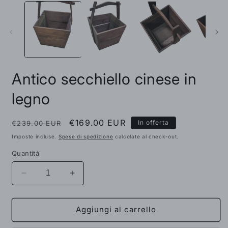
contenuti
c
multimediali
m
1
2
in
i
finestra
f
modale
m
Antico secchiello cinese in
legno
Prezzo
Prezzo
€169.00 EUR
In offerta
€239.00 EUR
di
scontato
Imposte incluse.
Spese di spedizione
calcolate al check-out.
listino
Quantità
Diminuisci
Aumenta
quantità
quantità
per
per
Antico
Antico
Aggiungi al carrello
secchiello
secchiello