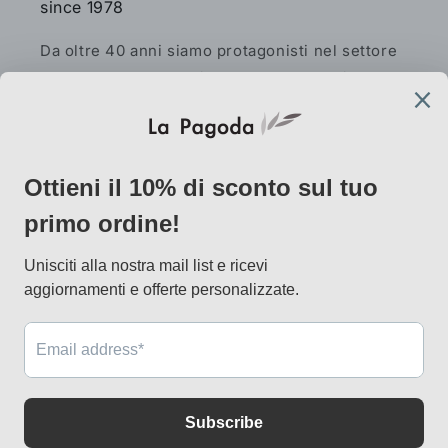
since 1978
Da oltre 40 anni siamo protagonisti nel settore
dell'arredamento etnico. La nostra passione per
l'artigianato e l'amore per i mobili etnici ci
spingono a offrire prodotti unici e autentici per
la tua casa.
Facebook
Instagram
Pinterest
AtelierLab
via Vallazze 7, 20131 Milano
info@lapagoda.net
Tel. 030 0998885
Mobile & what up 335 7746367