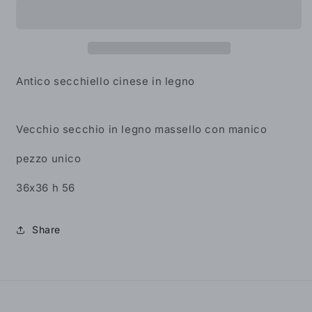
cinese
cinese
in
in
legno
legno
Antico secchiello cinese in legno
Vecchio secchio in legno massello con manico
pezzo unico
36x36 h 56
Share