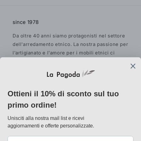
since 1978
Da oltre 40 anni siamo protagonisti nel settore
dell'arredamento etnico. La nostra passione per
l'artigianato e l'amore per i mobili etnici ci
spingono a offrire prodotti unici e autentici per
la tua casa.
Facebook
Instagram
Pinterest
AtelierLab
via Vallazze 7, 20131 Milano
info@lapagoda.net