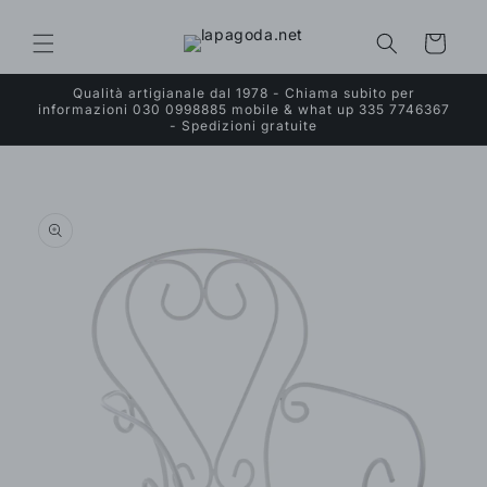
Vai
direttamente
ai contenuti
Carrello
Qualità artigianale dal 1978 - Chiama subito per
informazioni 030 0998885 mobile & what up 335 7746367
- Spedizioni gratuite
Passa alle
informazioni
sul prodotto