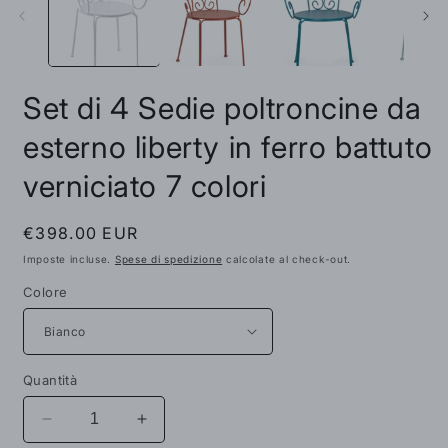
Set di 4 Sedie poltroncine da
esterno liberty in ferro battuto
verniciato 7 colori
Prezzo
€398.00 EUR
di
Imposte incluse.
Spese di spedizione
calcolate al check-out.
listino
Colore
Quantità
Diminuisci
Aumenta