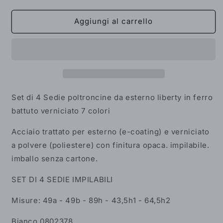
quantità
quantità
per
per
Set
Set
Aggiungi al carrello
di
di
4
4
Sedie
Sedie
poltroncine
poltroncine
da
da
esterno
esterno
liberty
liberty
Set di 4 Sedie poltroncine da esterno liberty in ferro
in
in
battuto verniciato 7 colori
ferro
ferro
battuto
battuto
Acciaio trattato per esterno (e-coating) e verniciato
verniciato
verniciato
a polvere (poliestere) con finitura opaca. impilabile.
7
7
colori
colori
imballo senza cartone.
SET DI 4 SEDIE IMPILABILI
Misure:
49a - 49b - 89h - 43,5h1 - 64,5h2
Bianco 0802378