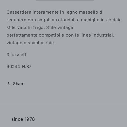
di
di
recupero
recupero
Cassettiera interamente in legno massello di
con
con
recupero con angoli arrotondati e maniglie in acciaio
maniglie
maniglie
stile vecchi frigo. Stile vintage
tipo
tipo
ghiacciaia
ghiacciaia
perfettamente compatibile con le linee industrial,
vintage o shabby chic.
3 cassetti
90X44 H.87
Share
since 1978