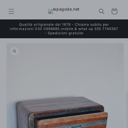
Vai
direttamente
ai contenuti
Carrello
Qualità artigianale dal 1978 - Chiama subito per
informazioni 030 0998885 mobile & what up 335 7746367
- Spedizioni gratuite
Passa alle
informazioni
sul prodotto