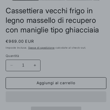
Cassettiera vecchi frigo in
legno massello di recupero
con maniglie tipo ghiacciaia
Prezzo
€969.00 EUR
di
Imposte incluse.
Spese di spedizione
calcolate al check-out.
listino
Quantità
Diminuisci
Aumenta
quantità
quantità
per
per
Cassettiera
Cassettiera
Aggiungi al carrello
vecchi
vecchi
frigo
frigo
in
in
legno
legno
massello
massello