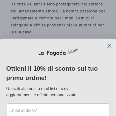
Da oltre 40 anni siamo protagonisti nel settore
dell'arredamento etnico. La nostra passione per
l'artigianato e l'amore per i mobili etnici ci
spingono a offrire prodotti unici e autentici per
la tua casa.
Facebook
Instagram
Pinterest
AtelierLab
via Vallazze 7, 20131 Milano
info@lapagoda.net
Tel. 030 0998885
Mobile & what up 335 7746367