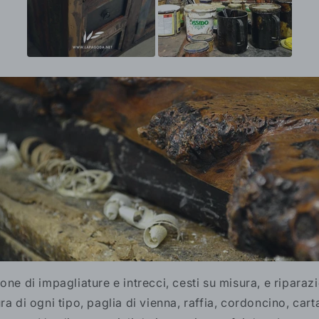
one di impagliature e intrecci, cesti su misura, e riparazio
ra di ogni tipo, paglia di vienna, raffia, cordoncino, carta