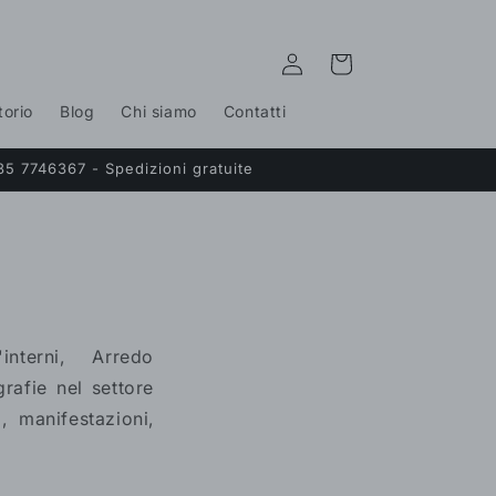
Accedi
Carrello
torio
Blog
Chi siamo
Contatti
35 7746367 - Spedizioni gratuite
interni,
Arredo
rafie nel settore
, manifestazioni,