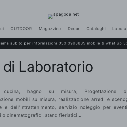
ici
OUTDOOR
Magazzino
Decor
Cataloghi
Labora
Chiama subito per informazioni 030 0998885 mobile & what up 3
 di Laboratorio
i cucina, bagno su misura, Progettazione d'
zzazione mobili su misura,
r
ealizzazione arredi e scenog
ne e dell'intrattenimento, servizio noleggio
per eventi
i o cinematografici, stand fieristici...