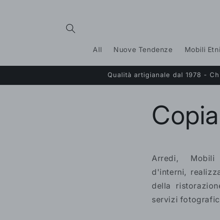
Vai
direttamente
ai contenuti
All
Nuove Tendenze
Mobili Etn
Qualità artigianale dal 1978 - 
Copia
Arredi, Mobil
d'interni, reali
della ristorazio
servizi fotografic