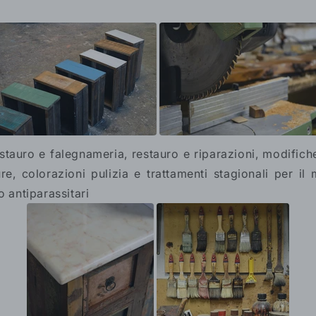
stauro e falegnameria, restauro e riparazioni,
modifiche
re, colorazioni pulizia e trattamenti stagionali per i
o antiparassitari