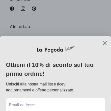
Facebook
Instagram
Pinterest
AtelierLab
via Vallazze 7, 20131 Milano
info@lapagoda.net
Tel. 030 0998885
Mobile & what up 335 7746367
Metodi
di
pagamento