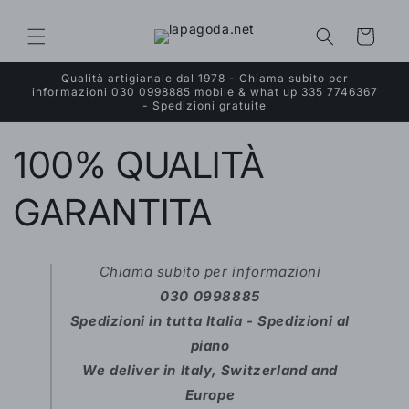
Vai
direttamente
ai contenuti
Carrello
Qualità artigianale dal 1978 - Chiama subito per
informazioni 030 0998885 mobile & what up 335 7746367
- Spedizioni gratuite
100% QUALITÀ
GARANTITA
Chiama subito per informazioni
030 0998885
Spedizioni in tutta Italia - Spedizioni al
piano
We deliver in Italy, Switzerland and
Europe