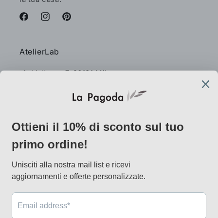
Facebook
Instagram
Pinterest
AtelierLab
via Vallazze 7, 20131 Milano
info@lapagoda.net
Tel. 030 0998885
Mobile & what up 335 7746367
Metodi
di
pagamento