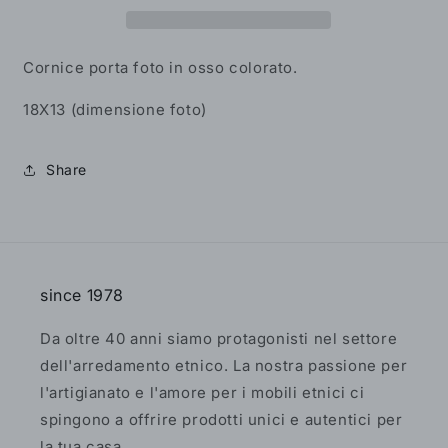
Colorato
Colorato
-
-
ER.10.B
ER.10.B
Cornice porta foto in osso colorato.
18X13 (dimensione foto)
Share
since 1978
Da oltre 40 anni siamo protagonisti nel settore
dell'arredamento etnico. La nostra passione per
l'artigianato e l'amore per i mobili etnici ci
spingono a offrire prodotti unici e autentici per
la tua casa.