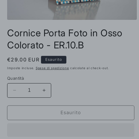
Apri
contenuti
Cornice Porta Foto in Osso
multimediali
1
in
Colorato - ER.10.B
finestra
modale
Prezzo
€29.00 EUR
Esaurito
di
Imposte incluse.
Spese di spedizione
calcolate al check-out.
listino
Quantità
Diminuisci
Aumenta
quantità
quantità
per
per
Cornice
Cornice
Esaurito
Porta
Porta
Foto
Foto
in
in
Osso
Osso