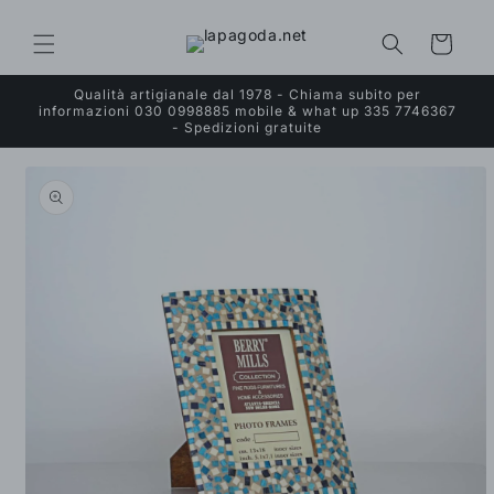
Vai
direttamente
ai contenuti
Carrello
Qualità artigianale dal 1978 - Chiama subito per
informazioni 030 0998885 mobile & what up 335 7746367
- Spedizioni gratuite
Passa alle
informazioni
sul prodotto