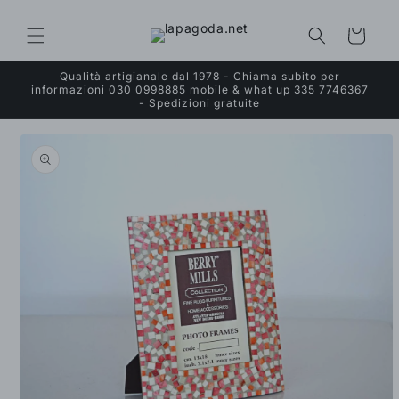
Vai
direttamente
ai contenuti
Carrello
Qualità artigianale dal 1978 - Chiama subito per
informazioni 030 0998885 mobile & what up 335 7746367
- Spedizioni gratuite
Passa alle
informazioni
sul prodotto