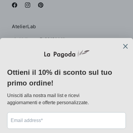
Facebook
Instagram
Pinterest
AtelierLab
via Vallazze 7, 20131 Milano
info@lapagoda.net
Tel. 030 0998885
Mobile & what up 335 7746367
Metodi
di
pagamento