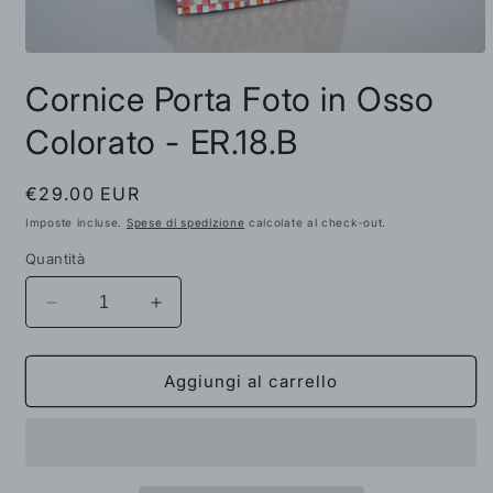
Apri
contenuti
Cornice Porta Foto in Osso
multimediali
1
in
Colorato - ER.18.B
finestra
modale
Prezzo
€29.00 EUR
di
Imposte incluse.
Spese di spedizione
calcolate al check-out.
listino
Quantità
Diminuisci
Aumenta
quantità
quantità
per
per
Cornice
Cornice
Aggiungi al carrello
Porta
Porta
Foto
Foto
in
in
Osso
Osso